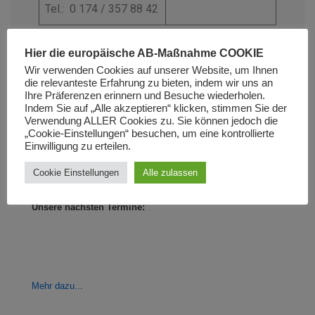
Tel.: 0 174 / 357 88 42
Hier die europäische AB-Maßnahme COOKIE
Wir verwenden Cookies auf unserer Website, um Ihnen
die relevanteste Erfahrung zu bieten, indem wir uns an
Ihre Präferenzen erinnern und Besuche wiederholen.
Indem Sie auf „Alle akzeptieren“ klicken, stimmen Sie der
Social-Soft-Radio
Verwendung ALLER Cookies zu. Sie können jedoch die
„Cookie-Einstellungen“ besuchen, um eine kontrollierte
Einwilligung zu erteilen.
Cookie Einstellungen
Alle zulassen
Unsere nächsten Termine:
Mehr
dazu...